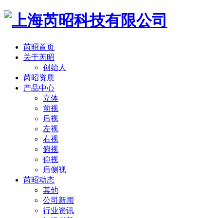
芮昭首页
关于芮昭
创始人
芮昭资质
产品中心
立体
前视
后视
左视
右视
俯视
仰视
后侧视
芮昭动态
其他
公司新闻
行业资讯