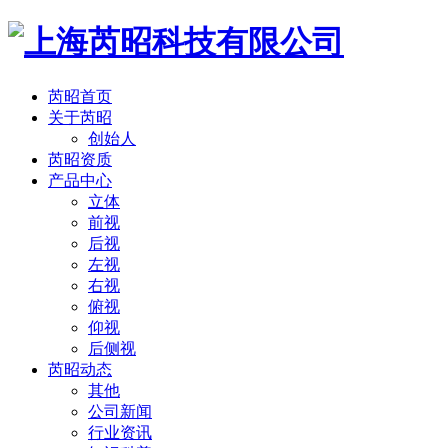
芮昭首页
关于芮昭
创始人
芮昭资质
产品中心
立体
前视
后视
左视
右视
俯视
仰视
后侧视
芮昭动态
其他
公司新闻
行业资讯