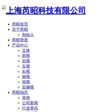
芮昭首页
关于芮昭
创始人
芮昭资质
产品中心
立体
前视
后视
左视
右视
俯视
仰视
后侧视
芮昭动态
其他
公司新闻
行业资讯