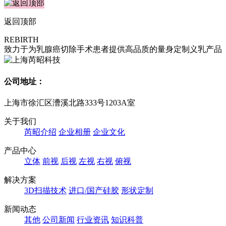
返回顶部
REBIRTH
致力于为乳腺癌切除手术患者提供高品质的量身定制义乳产品
公司地址：
上海市徐汇区漕溪北路333号1203A室
关于我们
芮昭介绍
企业相册
企业文化
产品中心
立体
前视
后视
左视
右视
俯视
解决方案
3D扫描技术
进口/国产硅胶
形状定制
新闻动态
其他
公司新闻
行业资讯
知识科普