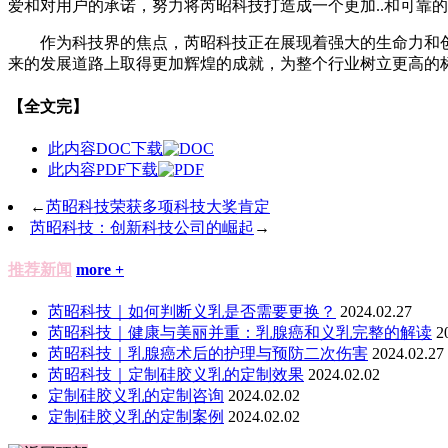
爱和对用户的承诺，努力将芮昭科技打造成一个更加..和可靠
作为科技界的焦点，芮昭科技正在展现着强大的生命力和
来的发展道路上取得更加辉煌的成就，为整个行业树立更高的
【全文完】
此内容DOC下载
此内容PDF下载
←
芮昭科技荣获多项科技大奖肯定
芮昭科技：创新科技公司的崛起
→
推荐新闻
more +
芮昭科技｜如何判断义乳是否需要更换？
2024.02.27
芮昭科技｜健康与美丽并重：乳腺癌和义乳完整的解读
2
​芮昭科技｜乳腺癌术后的护理与预防二次伤害
2024.02.27
芮昭科技｜定制硅胶义乳的定制效果
2024.02.02
定制硅胶义乳的定制咨询
2024.02.02
定制硅胶义乳的定制案例
2024.02.02