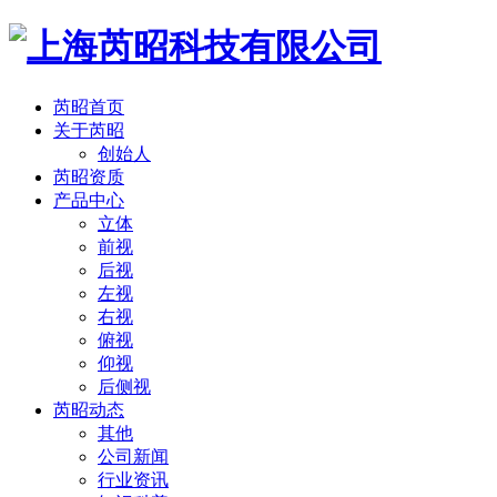
芮昭首页
关于芮昭
创始人
芮昭资质
产品中心
立体
前视
后视
左视
右视
俯视
仰视
后侧视
芮昭动态
其他
公司新闻
行业资讯