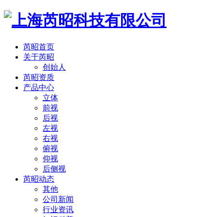
芮昭首页
关于芮昭
创始人
芮昭资质
产品中心
立体
前视
后视
左视
右视
俯视
仰视
后侧视
芮昭动态
其他
公司新闻
行业资讯