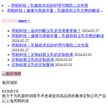
←
​芮昭科技｜乳腺癌术后的护理与预防二次伤害
芮昭科技｜健康与美丽并重：乳腺癌和义乳完整的解读
→
推荐新闻
more +
芮昭科技｜如何判断义乳是否需要更换？
2024.02.27
芮昭科技｜健康与美丽并重：乳腺癌和义乳完整的解读
2024.02.27
​芮昭科技｜乳腺癌术后的护理与预防二次伤害
2024.02.27
芮昭科技｜定制硅胶义乳的定制效果
2024.02.02
定制硅胶义乳的定制咨询
2024.02.02
定制硅胶义乳的定制案例
2024.02.02
返回顶部
REBIRTH
致力于为乳腺癌切除手术患者提供高品质的量身定制义乳产品