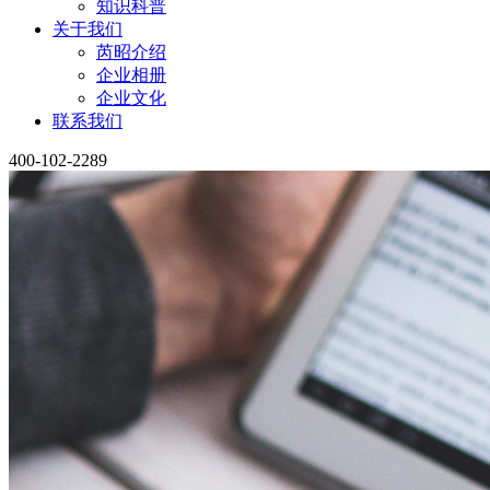
知识科普
关于我们
芮昭介绍
企业相册
企业文化
联系我们
400-102-2289