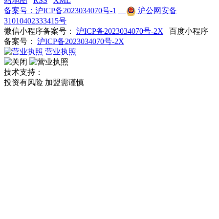
站地图
RSS
XML
备案号：沪ICP备2023034070号-1
沪公网安备
31010402333415号
微信小程序备案号：
沪ICP备2023034070号-2X
百度小程序
备案号：
沪ICP备2023034070号-2X
营业执照
技术支持：
投资有风险 加盟需谨慎