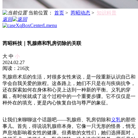
当前位置：
首页
>
芮昭动态
>
知识科普
返回
芮昭科技｜乳腺癌和乳房切除的关联
大
中
小
2024.02.27
阅读：216次
乳腺癌术后的生活，对很多女性来说，是一段重新认识自己和
学会自我关爱的旅程。这条路上，她们不只是在与疾病抗争，
还在探索如何在身体和心灵上达到一种新的平衡。义乳的穿
戴，有时候就成了这个过程中的一个重要步骤。它不仅仅是一
种外在的填充，更是内心恢复自信与尊严的象征。
让我们来聊聊这个话题吧——乳腺癌、乳房切除和
义乳
的那些
事儿。首先，得说说乳腺癌本身。它像一只无形的怪兽，悄无
声息地影响着女性的健康。但勇敢的女性们，她们选择面对，