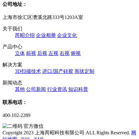
公司地址：
上海市徐汇区漕溪北路333号1203A室
关于我们
芮昭介绍
企业相册
企业文化
产品中心
立体
前视
后视
左视
右视
俯视
解决方案
3D扫描技术
进口/国产硅胶
形状定制
新闻动态
其他
公司新闻
行业资讯
知识科普
联系电话：
400-102-2289
官方微信
Copyright 2023 上海芮昭科技有限公司 ALL Rights Reserved.
网