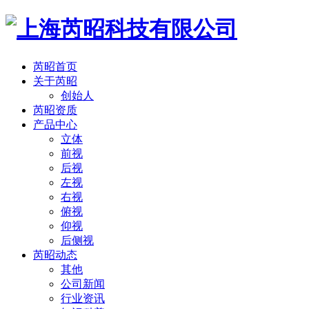
芮昭首页
关于芮昭
创始人
芮昭资质
产品中心
立体
前视
后视
左视
右视
俯视
仰视
后侧视
芮昭动态
其他
公司新闻
行业资讯